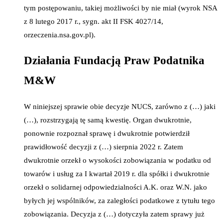
tym postępowaniu, takiej możliwości by nie miał (wyrok NSA
z 8 lutego 2017 r., sygn. akt II FSK 4027/14,
orzeczenia.nsa.gov.pl).
Działania Fundacją Praw Podatnika
M&W
W niniejszej sprawie obie decyzje NUCS, zarówno z (…) jaki
(…), rozstrzygają tę samą kwestię. Organ dwukrotnie,
ponownie rozpoznał sprawę i dwukrotnie potwierdził
prawidłowość decyzji z (…) sierpnia 2022 r. Zatem
dwukrotnie orzekł o wysokości zobowiązania w podatku od
towarów i usług za I kwartał 2019 r. dla spółki i dwukrotnie
orzekł o solidarnej odpowiedzialności A.K. oraz W.N. jako
byłych jej wspólników, za zaległości podatkowe z tytułu tego
zobowiązania. Decyzja z (…) dotyczyła zatem sprawy już