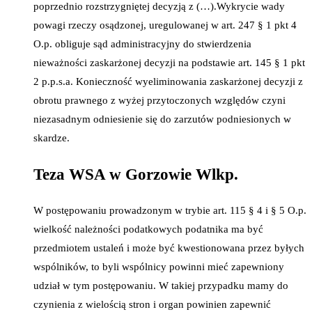
poprzednio rozstrzygniętej decyzją z (…).Wykrycie wady
powagi rzeczy osądzonej, uregulowanej w art. 247 § 1 pkt 4
O.p. obliguje sąd administracyjny do stwierdzenia
nieważności zaskarżonej decyzji na podstawie art. 145 § 1 pkt
2 p.p.s.a. Konieczność wyeliminowania zaskarżonej decyzji z
obrotu prawnego z wyżej przytoczonych względów czyni
niezasadnym odniesienie się do zarzutów podniesionych w
skardze.
Teza WSA w Gorzowie Wlkp.
W postępowaniu prowadzonym w trybie art. 115 § 4 i § 5 O.p.
wielkość należności podatkowych podatnika ma być
przedmiotem ustaleń i może być kwestionowana przez byłych
wspólników, to byli wspólnicy powinni mieć zapewniony
udział w tym postępowaniu. W takiej przypadku mamy do
czynienia z wielością stron i organ powinien zapewnić