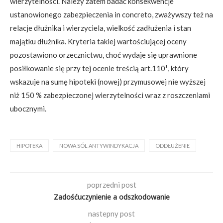
wierzytelności. Należy zatem badać konsekwencje
ustanowionego zabezpieczenia in concreto, zważywszy też na
relacje dłużnika i wierzyciela, wielkość zadłużenia i stan
majątku dłużnika. Kryteria takiej wartościującej oceny
pozostawiono orzecznictwu, choć wydaje się uprawnione
posiłkowanie się przy tej ocenie treścią art.110¹, który
wskazuje na sumę hipoteki (nowej) przymusowej nie wyższej
niż 150 % zabezpieczonej wierzytelności wraz z roszczeniami
ubocznymi.
HIPOTEKA
NOWA SÓL ANTYWINDYKACJA
ODDŁUŻENIE
poprzedni post
Zadośćuczynienie a odszkodowanie
nastepny post