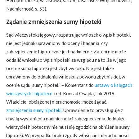
Heropolitańska, w: Ustawa, s. 206; I. Karasek-Wojciechowicz,
Nadmierność, s. 53).
Żądanie zmniejszenia sumy hipoteki
Sąd wieczystoksięgowy, rozpatrując wniosek o wpis hipoteki,
nie jest jednak uprawniony do oceny i badania, czy
zabezpieczenie hipoteczne jest nadmierne. Zatem nie może
oddalić wniosku o wpis hipoteki ze względu na to, że w jego
ocenie suma hipoteki jest zbyt wysoka. Nie jest także
uprawniony do oddalenia wniosku z powodu zbyt niskiej, w
ocenie sądu, sumy hipoteki – Komentarz do
ustawy o księgach
wieczystych i hipotece
, red. Konrad Osajda, rok 2019.
Właściciel obciążonej nieruchomości może żądać,
zmniejszenia sumy hipoteki
.
Uprawnienie to przysługuje z
chwilą wystąpienia nadmierności zabezpieczenia. Jednakże
wierzyciel hipoteczny nie musi się zgodzić na obniżenie sumy
hipoteki. W przypadku braku zgody właściciel nieruchomości