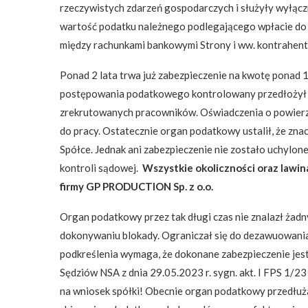
rzeczywistych zdarzeń gospodarczych i służyły wyłącz
wartość podatku należnego podlegającego wpłacie do
między rachunkami bankowymi Strony i ww. kontrahentów
Ponad 2 lata trwa już zabezpieczenie na kwotę ponad 19
postępowania podatkowego kontrolowany przedłożył u
zrekrutowanych pracowników. Oświadczenia o powierze
do pracy. Ostatecznie organ podatkowy ustalił, że zn
Spółce. Jednak ani zabezpieczenie nie zostało uchylon
kontroli sądowej.
Wszystkie okoliczności oraz lawi
firmy GP PRODUCTION Sp. z o.o.
Organ podatkowy przez tak długi czas nie znalazł ża
dokonywaniu blokady. Ograniczał się do dezawuowan
podkreślenia wymaga, że dokonane zabezpieczenie jest
Sędziów NSA z dnia 29.05.2023 r. sygn. akt. I FPS 1/23 
na wniosek spółki! Obecnie organ podatkowy przedłuża