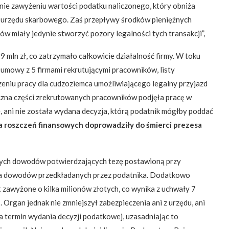
nie zawyżeniu wartości podatku naliczonego, który obniża
 urzędu skarbowego. Zaś przepływy środków pieniężnych
 miały jedynie stworzyć pozory legalności tych transakcji”,
 mln zł, co zatrzymało całkowicie działalność firmy. W toku
mowy z 5 firmami rekrutującymi pracowników, listy
niu pracy dla cudzoziemca umożliwiającego legalny przyjazd
aczna części zrekrutowanych pracowników podjęła pracę w
e, ani nie została wydana decyzja, którą podatnik mógłby poddać
na roszczeń finansowych doprowadziły do śmierci prezesa
dnych dowodów potwierdzających tezę postawioną przy
ia dowodów przedkładanych przez podatnika. Dodatkowo
 zawyżone o kilka milionów złotych, co wynika z uchwały 7
. Organ jednak nie zmniejszył zabezpieczenia ani z urzędu, ani
 termin wydania decyzji podatkowej, uzasadniając to