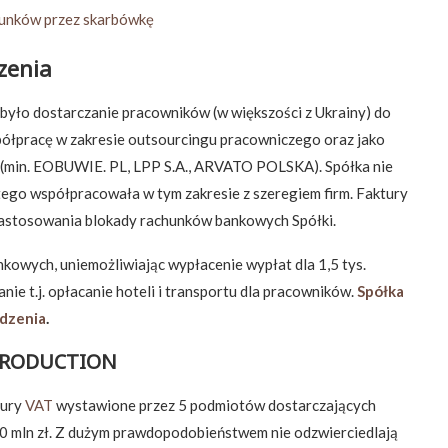
zenia
yło dostarczanie pracowników (w większości z Ukrainy) do
ółpracę w zakresie outsourcingu pracowniczego oraz jako
(min. EOBUWIE. PL, LPP S.A., ARVATO POLSKA). Spółka nie
atego współpracowała w tym zakresie z szeregiem firm. Faktury
 zastosowania blokady rachunków bankowych Spółki.
kowych, uniemożliwiając wypłacenie wypłat dla 1,5 tys.
ie t.j. opłacanie hoteli i transportu dla pracowników.
Spółka
odzenia
.
 PRODUCTION
tury
VAT
wystawione przez 5 podmiotów dostarczających
40 mln zł. Z dużym prawdopodobieństwem nie odzwierciedlają