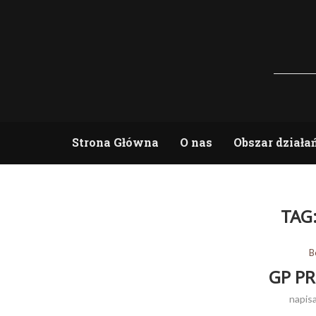
Strona Główna
O nas
Obszar działa
TAG
B
GP P
napis