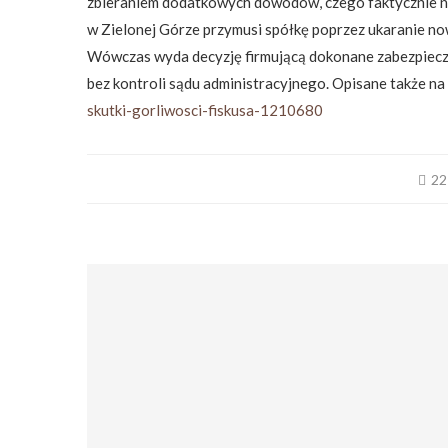
zbieraniem dodatkowych dowodów, czego faktycznie ni
w Zielonej Górze przymusi spółkę poprzez ukaranie no
Wówczas wyda decyzję firmującą dokonane zabezpieczen
bez kontroli sądu administracyjnego. Opisane także n
skutki-gorliwosci-fiskusa-1210680
22