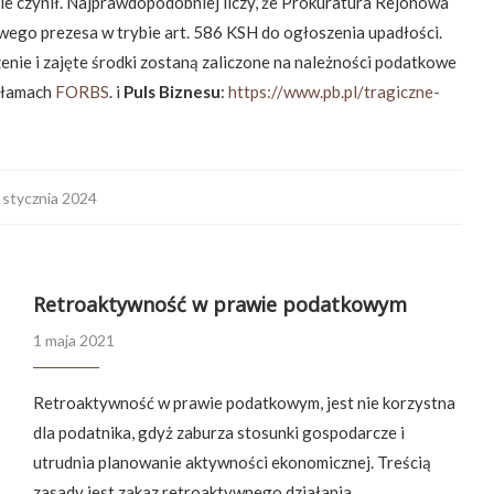
e czynił. Najprawdopodobniej liczy, że Prokuratura Rejonowa
wego prezesa w trybie art. 586 KSH do ogłoszenia upadłości.
ie i zajęte środki zostaną zaliczone na należności podatkowe
a łamach
FORBS
. i
Puls Biznesu
:
https://www.pb.pl/tragiczne-
 stycznia 2024
Retroaktywność w prawie podatkowym
1 maja 2021
Retroaktywność w prawie podatkowym, jest nie korzystna
dla podatnika, gdyż zaburza stosunki gospodarcze i
utrudnia planowanie aktywności ekonomicznej. Treścią
zasady jest zakaz retroaktywnego działania …