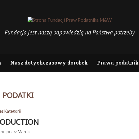
Fundacja jest naszą odpowiedzią na Państwa potrzeby
ń
Nasz dotychczasowy dorobek
Prawa podatnik
:
PODATKI
ez Kategorii
RODUCTION
ane przez
Marek