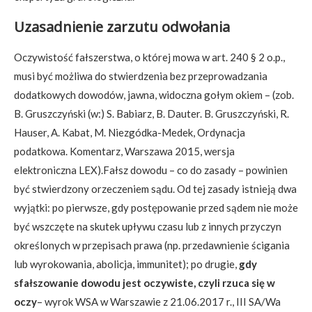
Uzasadnienie zarzutu odwołania
Oczywistość fałszerstwa, o której mowa w art. 240 § 2 o.p.,
musi być możliwa do stwierdzenia bez przeprowadzania
dodatkowych dowodów, jawna, widoczna gołym okiem – (zob.
B. Gruszczyński (w:) S. Babiarz, B. Dauter. B. Gruszczyński, R.
Hauser, A. Kabat, M. Niezgódka-Medek, Ordynacja
podatkowa. Komentarz, Warszawa 2015, wersja
elektroniczna LEX).Fałsz dowodu – co do zasady – powinien
być stwierdzony orzeczeniem sądu. Od tej zasady istnieją dwa
wyjątki: po pierwsze, gdy postępowanie przed sądem nie może
być wszczęte na skutek upływu czasu lub z innych przyczyn
określonych w przepisach prawa (np. przedawnienie ścigania
lub wyrokowania, abolicja, immunitet); po drugie,
gdy
sfałszowanie dowodu jest oczywiste, czyli rzuca się w
oczy
– wyrok WSA w Warszawie z 21.06.2017 r., III SA/Wa