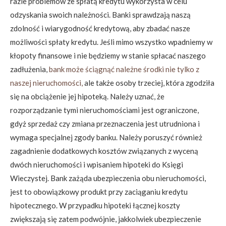
razie problemów ze spłatą kredytu wykorzysta w celu
odzyskania swoich należności. Banki sprawdzają naszą
zdolność i wiarygodność kredytową, aby zbadać nasze
możliwości spłaty kredytu. Jeśli mimo wszystko wpadniemy w
kłopoty finansowe i nie będziemy w stanie spłacać naszego
zadłużenia,
bank może ściągnąć należne środki nie tylko z
naszej nieruchomości,
ale także osoby trzeciej, która zgodziła
się na obciążenie jej hipoteką. Należy uznać, że
rozporządzanie tymi nieruchomościami jest ograniczone,
gdyż sprzedaż czy zmiana przeznaczenia jest utrudniona i
wymaga specjalnej zgody banku. Należy poruszyć również
zagadnienie dodatkowych kosztów związanych z wyceną
dwóch nieruchomości i wpisaniem hipoteki do Księgi
Wieczystej. Bank zażąda ubezpieczenia obu nieruchomości,
jest to obowiązkowy produkt przy zaciąganiu kredytu
hipotecznego. W przypadku hipoteki łącznej koszty
zwiększają się zatem podwójnie, jakkolwiek ubezpieczenie