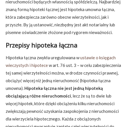
nieruchomości będących własnością spółdzielczą. Najbardziej
znaną formą hipoteki łącznej jest hipoteka umowna łączna,
która zabezpiecza zarówno obecne wierzytelności, jak i
przyszłe. By ją ustanowić, niezbędny jest akt notarialny lub
pisemne oświadczenie złożone pod rygorem nieważności.
Przepisy hipoteka łączna
Hipoteka łączna zwykła uregulowana w
ustawie o księgach
wieczystych i hipotece
w art. 76 ust. 3 – w celu zabezpieczenia
tej samej wierzytelności można, w drodze czynności prawnej,
obciążyć więcej niż jedną nieruchomość (hipoteka łączna
umowna).
Hipoteka łączna nie jest jedną hipoteką
obciążającą różne nieruchomości
, lecz że są to dwie lub
więcej hipotek, które dzięki obciążeniu kilku nieruchomości
zwiększają pewność uzyskania zaspokojenia z nieruchomości
dla wierzyciela hipotecznego. Każda z obciążonych
nieruchomości gwarantuje zapłatę całej wierzytelności do