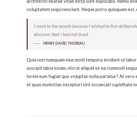
architecto beatae vitae dicta sunt explicabo. Nemo eni
voluptatem sequi nesciunt. Neque porro quisquam est, qu
I went to the woods because I wished to live deliberately
discover that I had not lived.
HENRY DAVID THOREAU
Quia non numquam eius modi tempora incidunt ut labor
suscipit laboriosam, nisi ut aliquid ex ea commodi sequa
lorem eum fugiat quo voluptas nulla pariatur? At vero 
et quas molestias excepturi sint occaecati cupiditate n