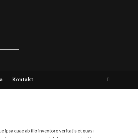
a
Kontakt
 ipsa quae ab illo inventore veritatis et quasi