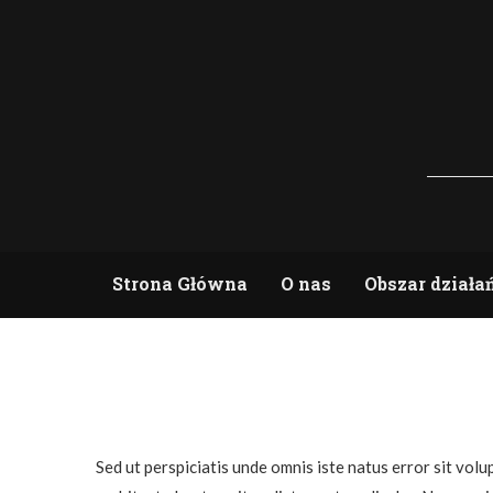
Strona Główna
O nas
Obszar działa
Sed ut perspiciatis unde omnis iste natus error sit vo