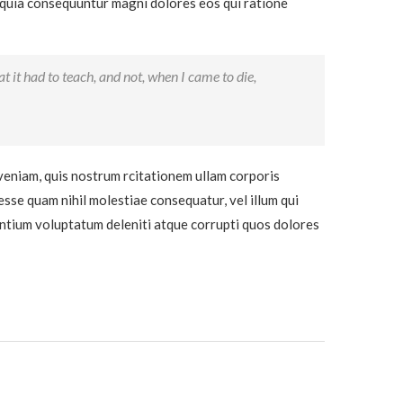
d quia consequuntur magni dolores eos qui ratione
hat it had to teach, and not, when I came to die,
eniam, quis nostrum rcitationem ullam corporis
esse quam nihil molestiae consequatur, vel illum qui
entium voluptatum deleniti atque corrupti quos dolores