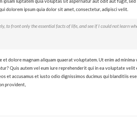
m ipsam luptatem quia voluptas sit aspernatur aut odit aut fugit, se
i dolorem ipsum quia dolor sit amet, consectetur, adipisci velit.
, to front only the essential facts of life, and see if I could not learn w
e et dolore magnam aliquam quaerat voluptatem. Ut enim ad minima v
tur? Quis autem vel eum iure reprehenderit qui in ea voluptate velit 
eos et accusamus et iusto odio dignissimos ducimus qui blanditiis es
on provident,