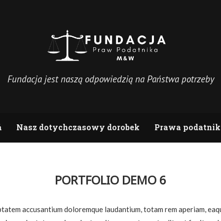
Fundacja jest naszą odpowiedzią na Państwa potrzeby
ń
Nasz dotychczasowy dorobek
Prawa podatnik
PORTFOLIO DEMO 6
luptatem accusantium doloremque laudantium, totam rem aperiam, eaque